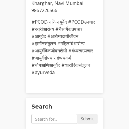
Kharghar, Navi Mumbai
9867226566
#PCODआणिआयुर्वेद #PCODउपचार
#स्त्रीआरोग्य #नैसर्गिकउपचार
#आयुर्वेद #आरोग्यदायीजीवन
#हार्मोनसंतुलन #महिलांचेआरोग्य
#आयुर्वेदिकजीवनशैली #वंध्यत्वउपचार
#आयुर्वेदोपचार #पंचकर्म
#योगआणिआयुर्वेद #शारीरिकसंतुलन
#ayurveda
Search
Submit